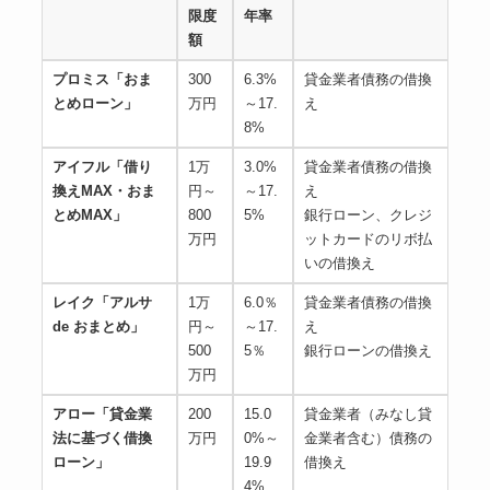
限度
年率
額
プロミス「おま
300
6.3%
貸金業者債務の借換
とめローン」
万円
～17.
え
8%
アイフル「借り
1万
3.0%
貸金業者債務の借換
換えMAX・おま
円～
～17.
え
とめMAX」
800
5%
銀行ローン、クレジ
万円
ットカードのリボ払
いの借換え
レイク「アルサ
1万
6.0％
貸金業者債務の借換
de おまとめ」
円～
～17.
え
500
5％
銀行ローンの借換え
万円
アロー「貸金業
200
15.0
貸金業者（みなし貸
法に基づく借換
万円
0%～
金業者含む）債務の
ローン」
19.9
借換え
4%