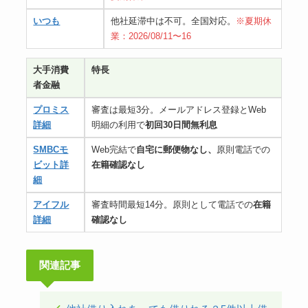
いつも
他社延滞中は不可。全国対応。
※夏期休
業：2026/08/11〜16
大手消費
特長
者金融
プロミス
審査は最短3分。メールアドレス登録とWeb
詳細
明細の利用で
初回30日間無利息
SMBCモ
Web完結で
自宅に郵便物なし、
原則電話での
ビット詳
在籍確認なし
細
アイフル
審査時間最短14分。原則として電話での
在籍
詳細
確認なし
関連記事