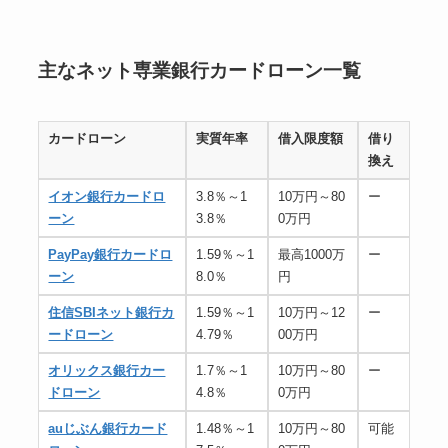
主なネット専業銀行カードローン一覧
カードローン
実質年率
借入限度額
借り
換え
イオン銀行カードロ
3.8％～1
10万円～80
ー
ーン
3.8％
0万円
PayPay銀行カードロ
1.59％～1
最高1000万
ー
ーン
8.0％
円
住信SBIネット銀行カ
1.59％～1
10万円～12
ー
ードローン
4.79％
00万円
オリックス銀行カー
1.7％～1
10万円～80
ー
ドローン
4.8％
0万円
auじぶん銀行カード
1.48％～1
10万円～80
可能