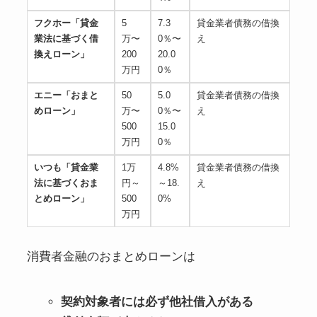
フクホー「貸金
5
7.3
貸金業者債務の借換
業法に基づく借
万〜
0％〜
え
換えローン」
200
20.0
万円
0％
エニー「おまと
50
5.0
貸金業者債務の借換
めローン」
万〜
0％〜
え
500
15.0
万円
0％
いつも「貸金業
1万
4.8%
貸金業者債務の借換
法に基づくおま
円～
～18.
え
とめローン」
500
0%
万円
消費者金融のおまとめローンは
契約対象者には必ず他社借入がある