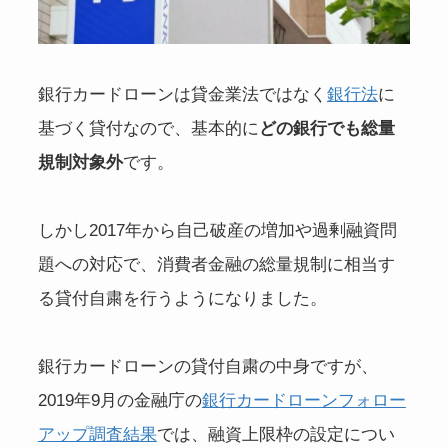
銀行カードローンは貸金業法ではなく
銀行法
に
基づく貸付なので、基本的に
どの銀行でも総量
規制対象外
です。
しかし2017年から自己破産の増加や過剰融資問
題への対応で、消費者金融の総量規制に相当す
る貸付自粛を行うようになりました。
銀行カードローンの貸付自粛の中身ですが、
2019年9月の金融庁の
銀行カードローンフォロー
アップ調査結果
では、融資上限枠の設定につい