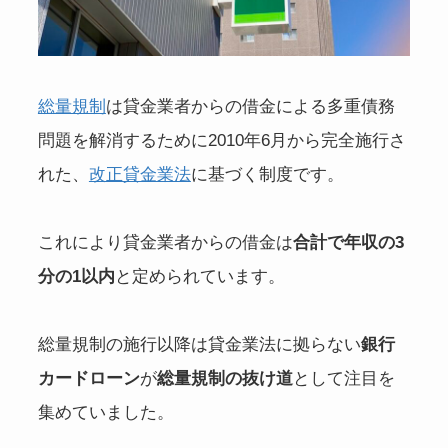
総量規制
は貸金業者からの借金による多重債務
問題を解消するために2010年6月から完全施行さ
れた、
改正貸金業法
に基づく制度です。
これにより貸金業者からの借金は
合計で年収の3
分の1以内
と定められています。
総量規制の施行以降は貸金業法に拠らない
銀行
カードローン
が
総量規制の抜け道
として注目を
集めていました。