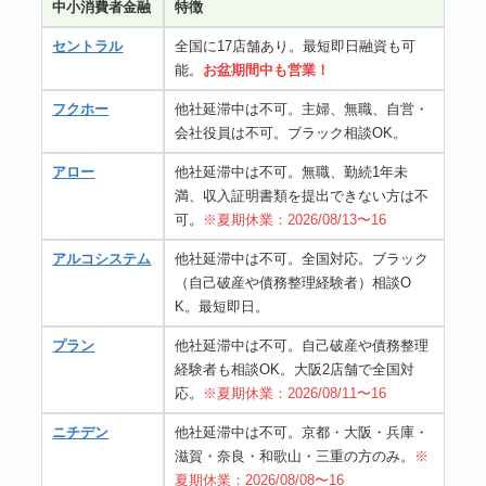
中小消費者金融
特徴
セントラル
全国に17店舗あり。最短即日融資も可
能。
お盆期間中も営業！
フクホー
他社延滞中は不可。主婦、無職、自営・
会社役員は不可。ブラック相談OK。
アロー
他社延滞中は不可。無職、勤続1年未
満、収入証明書類を提出できない方は不
可。
※夏期休業：2026/08/13〜16
アルコシステム
他社延滞中は不可。全国対応。ブラック
（自己破産や債務整理経験者）相談O
K。最短即日。
プラン
他社延滞中は不可。自己破産や債務整理
経験者も相談OK。大阪2店舗で全国対
応。
※夏期休業：2026/08/11〜16
ニチデン
他社延滞中は不可。京都・大阪・兵庫・
滋賀・奈良・和歌山・三重の方のみ。
※
夏期休業：2026/08/08〜16