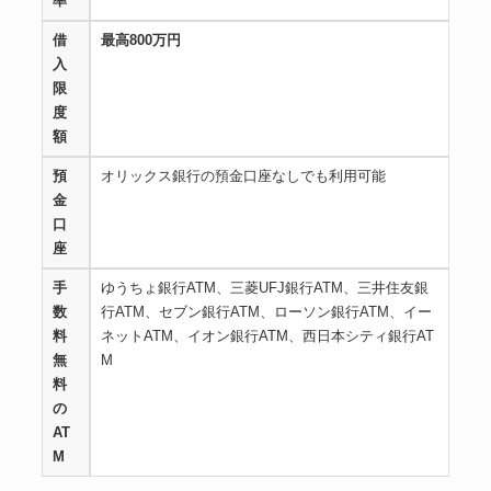
率
借
最高800万円
入
限
度
額
預
オリックス銀行の預金口座なしでも利用可能
金
口
座
手
ゆうちょ銀行ATM、三菱UFJ銀行ATM、三井住友銀
数
行ATM、セブン銀行ATM、ローソン銀行ATM、イー
料
ネットATM、イオン銀行ATM、西日本シティ銀行AT
無
M
料
の
AT
M