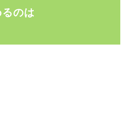
めるのは
様