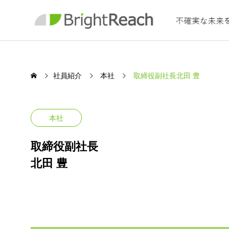
社員紹介
本社
取締役副社長北田 豊
本社
SERVICE
取締役副社長
保険
北田 豊
ング
わたしたちの事業について
取締役副社長
マネー
Insurance Co
北田 豊
宗村 君
個人のお客