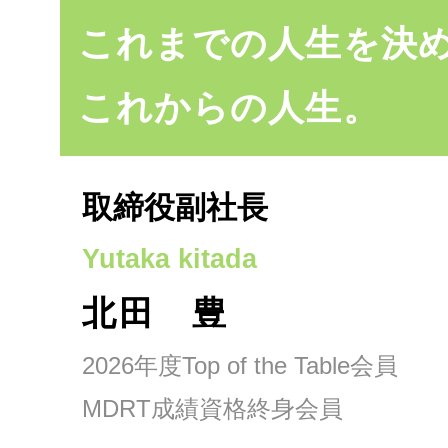
これまでの人生を決
法人のお客
これからの人生。
取締役副社長
Yutaka kitada
北田 豊
2026年度Top of the Table会員
MDRT成績資格終身会員