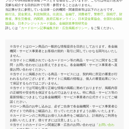
ブログやSNS投稿を情報ソースとする場合もございますが、こちらは特定の意見や
見解を紹介する目的以外で引用・参照することはありません。
当記事が主に参照している法律・公的機関・関連団体等は以下のとおりです。
銀行法
、
貸金業法
、
利息制限法
、
出資法
、
金融庁
、
消費者庁
、
警察庁
、
国税庁
、
財
務省
、
厚生労働省
、
内閣府
、
政府広報オンライン
、
日本貸金業協会
、
全国社会福祉
協議会
、
日本クレジットカード協会
、
金融財政事情研究会
詳しくは「
カードローン記事編集方針・広告掲載ポリシー
」をご覧ください。
※当サイトはローン商品の一般的な情報提供を目的としております。各金融
機関・サービス事業者とお客様の契約・取引に関していかなる関与もいたし
ません。
※当サイトに掲載されているカードローン等の商品・サービスに関するご質
問・お問い合わせにはお答えできません。各金融機関・サービス事業者へ直
接お問い合わせください。
※当サイトに掲載されている商品・サービスには、契約時に所定の審査が行
われるものがございます。本サイトに掲載の情報は、個人の審査結果につい
て保証するものではございません。
※当サイトでは可能な限り正確な情報の掲載に努めておりますが、掲載内容
の正確性や安全性を保証するものではありません。特に商品・サービス等の
最新情報につきましては各金融機関・サービス事業者の公式サイトにてご確
認ください。
※ローン商品のお申し込みは、必ずご自身で各金融機関・サービス事業者公
式サイトで内容をご確認の上、行っていただきますようお願いいたします。
※カードローンのご利用はお借り入れ条件をご確認の上、計画的なご利用を
お願いいたします。借りすぎには注意しましょう。
※当サイトのカードローン関連記事・広告のお問い合わせは「
お問い合わ