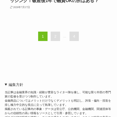
ッシング！破産後1年で融資OKの所はある？
2026年7月17日
1
2
...
4
編集方針
当記事は金融業界の知識・経験が豊富なライター陣を擁し、可能な限り外部の専門
家の監修を受けつつ制作しています。
金融商品についてはメリットだけでなくデメリットも明記し、誇張・偏向・捏造を
排し極力中立的な視点に立って執筆しています。
掲載されている記事内の事象・データは官公庁、公的機関、金融機関、関連団体等
からの信頼性の高い情報をソースとして引用・参照しています。