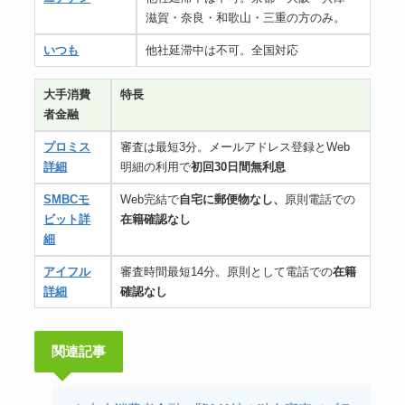
滋賀・奈良・和歌山・三重の方のみ。
いつも
他社延滞中は不可。全国対応
大手消費
特長
者金融
プロミス
審査は最短3分。メールアドレス登録とWeb
詳細
明細の利用で
初回30日間無利息
SMBCモ
Web完結で
自宅に郵便物なし、
原則電話での
ビット詳
在籍確認なし
細
アイフル
審査時間最短14分。原則として電話での
在籍
詳細
確認なし
関連記事