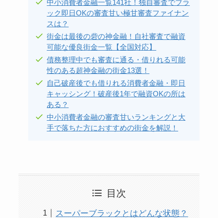
中小消費者金融一覧141社！独自審査でブラ
ック即日OKの審査甘い極甘審査ファイナン
スは？
街金は最後の砦の神金融！自社審査で融資
可能な優良街金一覧【全国対応】
債務整理中でも審査に通る・借りれる可能
性のある超神金融の街金13選！
自己破産後でも借りれる消費者金融・即日
キャッシング！破産後1年で融資OKの所は
ある？
中小消費者金融の審査甘いランキングと大
手で落ちた方におすすめの街金を解説！
目次
スーパーブラックとはどんな状態？