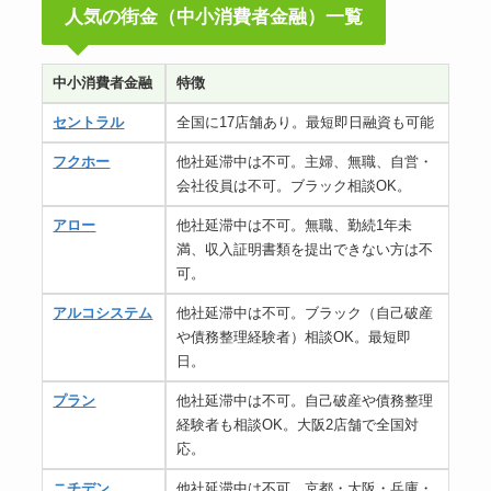
人気の街金（中小消費者金融）一覧
中小消費者金融
特徴
セントラル
全国に17店舗あり。最短即日融資も可能
フクホー
他社延滞中は不可。主婦、無職、自営・
会社役員は不可。ブラック相談OK。
アロー
他社延滞中は不可。無職、勤続1年未
満、収入証明書類を提出できない方は不
可。
アルコシステム
他社延滞中は不可。ブラック（自己破産
や債務整理経験者）相談OK。最短即
日。
プラン
他社延滞中は不可。自己破産や債務整理
経験者も相談OK。大阪2店舗で全国対
応。
ニチデン
他社延滞中は不可。京都・大阪・兵庫・