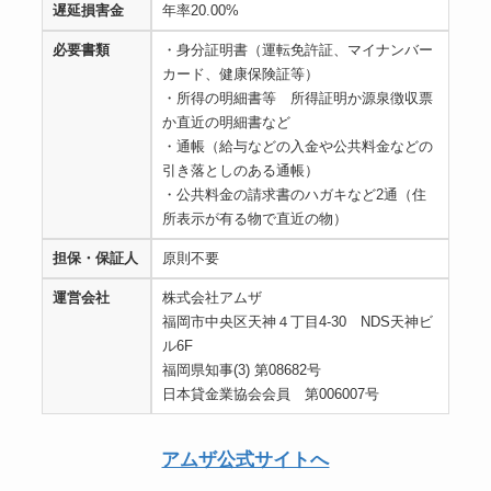
遅延損害金
年率20.00%
必要書類
・身分証明書（運転免許証、マイナンバー
カード、健康保険証等）
・所得の明細書等 所得証明か源泉徴収票
か直近の明細書など
・通帳（給与などの入金や公共料金などの
引き落としのある通帳）
・公共料金の請求書のハガキなど2通（住
所表示が有る物で直近の物）
担保・保証人
原則不要
運営会社
株式会社アムザ
福岡市中央区天神４丁目4-30 NDS天神ビ
ル6F
福岡県知事(3) 第08682号
日本貸金業協会会員 第006007号
アムザ公式サイトへ