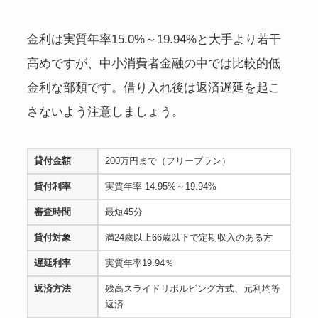
金利は実質年率15.0%～19.94%と大手より若干
高めですが、中小消費者金融の中では比較的低
金利な部類です。借り入れ後は返済遅延を起こ
さないよう注意しましょう。
貸付金額
200万円まで（フリープラン）
貸付利率
実質年率 14.95%～19.94%
審査時間
最短45分
貸付対象
満24歳以上66歳以下で定期収入のある方
遅延利率
実質年率19.94％
返済方法
残高スライドリボルビング方式、元利均等
返済