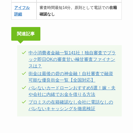
アイフル
審査時間最短14分。原則として電話での
在籍
詳細
確認なし
関連記事
中小消費者金融一覧141社！独自審査でブラ
ック即日OKの審査甘い極甘審査ファイナン
スは？
街金は最後の砦の神金融！自社審査で融資
可能な優良街金一覧【全国対応】
バレないカードローンおすすめ5選！嫁・夫
や会社に内緒でお金を借りる方法
プロミスの在籍確認なし会社に電話なしの
バレないキャッシングを徹底検証