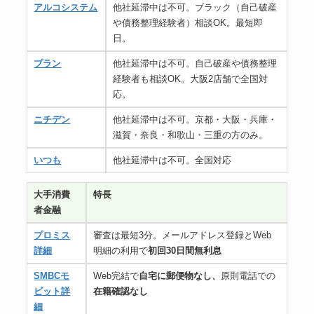
アルコシステム
他社延滞中は不可。ブラック（自己破産
や債務整理経験者）相談OK。最短即
日。
プラン
他社延滞中は不可。自己破産や債務整理
経験者も相談OK。大阪2店舗で全国対
応。
ニチデン
他社延滞中は不可。京都・大阪・兵庫・
滋賀・奈良・和歌山・三重の方のみ。
いつも
他社延滞中は不可。全国対応
大手消費
特長
者金融
プロミス
審査は最短3分。メールアドレス登録とWeb
詳細
明細の利用で
初回30日間無利息
SMBCモ
Web完結で
自宅に郵便物なし、
原則電話での
ビット詳
在籍確認なし
細