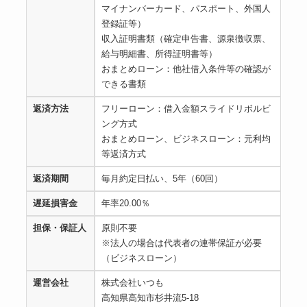
マイナンバーカード、パスポート、外国人
登録証等）
収入証明書類（確定申告書、源泉徴収票、
給与明細書、所得証明書等）
おまとめローン：他社借入条件等の確認が
できる書類
返済方法
フリーローン：借入金額スライドリボルビ
ング方式
おまとめローン、ビジネスローン：元利均
等返済方式
返済期間
毎月約定日払い、5年（60回）
遅延損害金
年率20.00％
担保・保証人
原則不要
※法人の場合は代表者の連帯保証が必要
（ビジネスローン）
運営会社
株式会社いつも
高知県高知市杉井流5-18