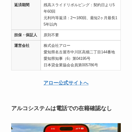
返済期間
残高スライドリボルビング：契約日より5
年60回
元利均等返済：2〜180回、最短2ヶ月最長1
5年以内
担保・保証人
原則不要
運営会社
株式会社アロー
愛知県名古屋市中川区高畑二丁目144番地
愛知県知事（6）第04195号
日本貸金業協会会員第005786号
アロー公式サイトへ
アルコシステムは電話での在籍確認なし