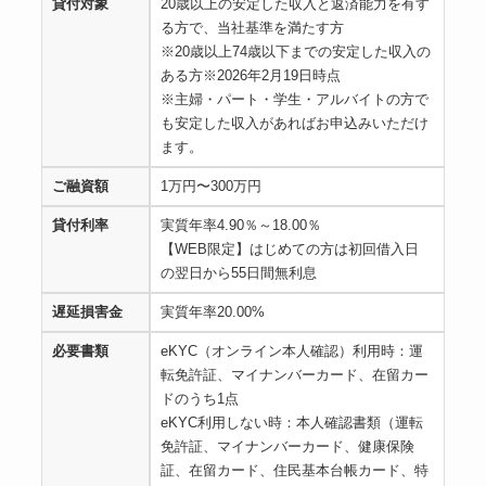
貸付対象
20歳以上の安定した収入と返済能力を有す
る方で、当社基準を満たす方
※20歳以上74歳以下までの安定した収入の
ある方※2026年2月19日時点
※主婦・パート・学生・アルバイトの方で
も安定した収入があればお申込みいただけ
ます。
ご融資額
1万円〜300万円
貸付利率
実質年率4.90％～18.00％
【WEB限定】はじめての方は初回借入日
の翌日から55日間無利息
遅延損害金
実質年率20.00%
必要書類
eKYC（オンライン本人確認）利用時：運
転免許証、マイナンバーカード、在留カー
ドのうち1点
eKYC利用しない時：本人確認書類（運転
免許証、マイナンバーカード、健康保険
証、在留カード、住民基本台帳カード、特