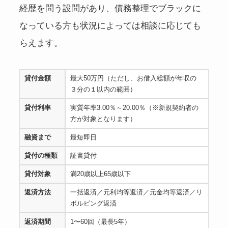
経歴を問う設問があり、債務整理でブラックに
なっている方も状況によっては相談に応じても
らえます。
貸付金額
最大50万円（ただし、お借入総額が年収の
３分の１以内の範囲）
貸付利率
実質年率3.00％～20.00％（※新規契約者の
方が対象となります）
融資まで
最短即日
貸付の種類
証書貸付
貸付対象
満20歳以上65歳以下
返済方法
一括返済／元利均等返済／元金均等返済／リ
ボルビング返済
返済期間
1〜60回（最長5年）