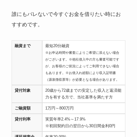
誰にもバレないで今すぐお金を借りたい時にお
すすめです。
融資まで
最短20分融資
※お申込時間や審査によりご希望に添えない場合
がございます。※他社借入中の方も審査可能です
が、お客様のご状況によってご利用できない場合
もあります。※お借入れ総額により収入証明書
（源泉徴収票等）が必要となる場合があります。
貸付対象
20歳から72歳までの安定した収入と返済能
力を有する方で、当社基準を満たす方
ご融資額
1万円～800万円
貸付利率
実質年率2.4%～17.9%
※初回契約日の翌日から30日間金利0円
遅延損害金
年率20.00%