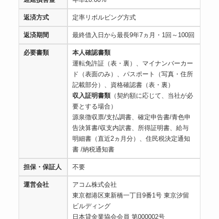
返済方式
定率リボルビング方式
返済期間
最終借入日から最長9年7ヵ月・1回～100回
必要書類
本人確認書類
運転免許証（表・裏）、マイナンバーカー
ド（表面のみ）、パスポート（写真・住所
記載部分）、資格確認書（表・裏）
収入証明書類
（契約額に応じて、当社が必
要とする場合）
源泉徴収票/支払調書、確定申告書/青色申
告決算書/収支内訳書、所得証明書、給与
明細書（直近2ヵ月分）、住民税決定通知
書 /納税通知書
担保・保証人
不要
運営会社
アコム株式会社
東京都港区東新橋一丁目9番1号 東京汐留
ビルディング
日本貸金業協会会員 第000002号