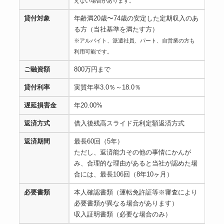
えない場合があります。
貸付対象
年齢満20歳〜74歳の安定した定期収入のあ
る方（当社基準を満たす方）
※アルバイト、派遣社員、パート、自営業の方も
利用可能です。
ご融資額
800万円まで
貸付利率
実質年率3.0％～18.0％
遅延損害金
年20.00%
返済方式
借入後残高スライド元利定額返済方式
返済期間
最長60回（5年）
ただし、返済能力その他の事情にかんが
み、合理的な理由があると当社が認めた場
合には、最長106回（8年10ヶ月）
必要書類
本人確認書類（運転免許証等※審査により
必要書類が異なる場合があります）
収入証明書類（必要な場合のみ）