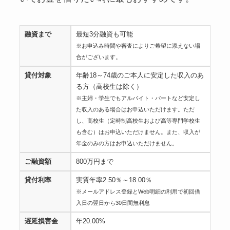
融資まで
最短3分融資も可能
※お申込み時間や審査によりご希望に添えない場
合がございます。
貸付対象
年齢18～74歳のご本人に安定した収入のあ
る方（高校生は除く）
※主婦・学生でもアルバイト・パートなど安定し
た収入のある場合はお申込いただけます。ただ
し、高校生（定時制高校生および高等専門学校生
も含む）はお申込いただけません。また、収入が
年金のみの方はお申込いただけません。
ご融資額
800万円まで
貸付利率
実質年率2.50％～18.00％
※メールアドレス登録とWeb明細の利用で初回借
入日の翌日から30日間無利息
遅延損害金
年20.00%