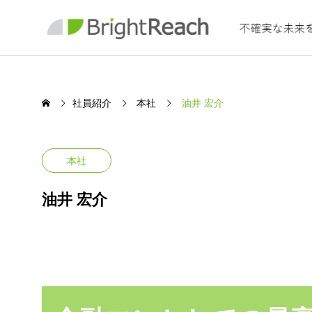
社員紹介
本社
油井 宏介
本社
SERVICE
油井 宏介
保険
ング
わたしたちの事業について
取締役副社長
マネー
Insurance Co
北田 豊
宗村 君
個人のお客