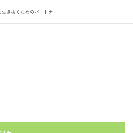
コンサルティ
不動産
Real Estate
ジャー
安樂 公男
nsulting
江
不動産はこちら
様