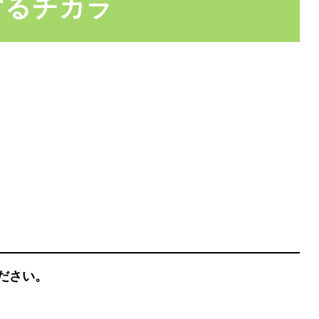
するチカラ
様
ください。