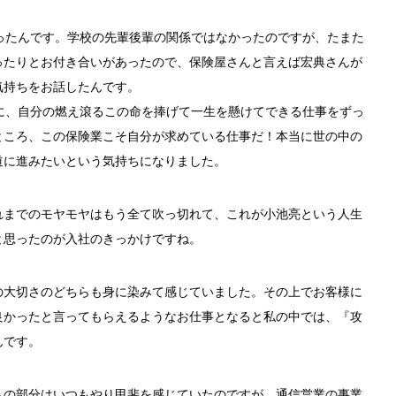
ったんです。学校の先輩後輩の関係ではなかったのですが、たまた
ったりとお付き合いがあったので、保険屋さんと言えば宏典さんが
気持ちをお話したんです。
に、自分の燃え滾るこの命を捧げて一生を懸けてできる仕事をずっ
ところ、この保険業こそ自分が求めている仕事だ！本当に世の中の
道に進みたいという気持ちになりました。
れまでのモヤモヤはもう全て吹っ切れて、これが小池亮という人生
と思ったのが入社のきっかけですね。
の大切さのどちらも身に染みて感じていました。その上でお客様に
良かったと言ってもらえるようなお仕事となると私の中では、『攻
んです。
トの部分はいつもやり甲斐を感じていたのですが、通信営業の事業