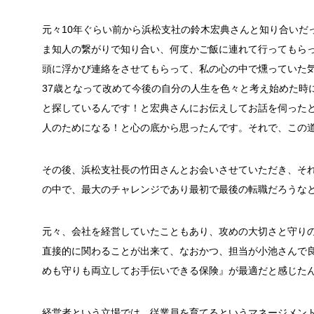
元々10年ぐらい前から浜松支社の鈴木宏典さんと知り合いだ
ま知人の繋がりで知り合い、何度かご飯に連れて行ってもら
頭に浮かび連絡をさせてもらって、
私の心の中で燻っていた
37歳となって改めて今後の自分の人生を色々と考え始めた時
と探しているんです！と宏典さんにお伝えしてお話を伺った
人のためになる！と心の底から思ったんです。それで、この
その後、浜松支社長の竹田さんとお会いさせていただき、そ
の中で、最大のチャレンジであり最初で最後の転職だろうな
元々、会社を経営していたこともあり、攻めの大切さと守り
直接的に関わることが出来て、なおかつ、担当が小池さんで
めも守りも両立してお手伝いできる保険』が最適だと感じた
経営者という立場では、従業員を育てるというマネージメン