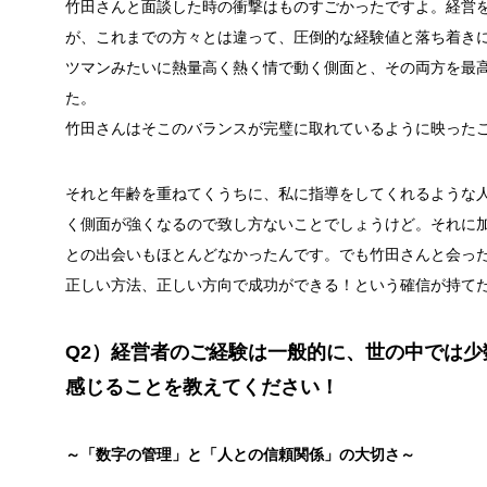
竹田さんと面談した時の衝撃はものすごかったですよ。
経営
が、これまでの方々とは違って、圧倒的な経験値と落ち着き
ツマンみたいに熱量高く熱く情で動く側面と、その両方を最
た。
竹田さんはそこのバランスが完璧に取れているように映った
それと年齢を重ねてくうちに、私に指導をしてくれるような
く側面が強くなるので致し方ないことでしょうけど。
それに
との出会いもほとんどなかったんです。でも竹田さんと会っ
正しい方法、正しい方向で成功ができる！という確信が持て
Q2）経営者のご経験は一般的に、世の中では
感じることを教えてください！
～「数字の管理」と「人との信頼関係」の大切さ～