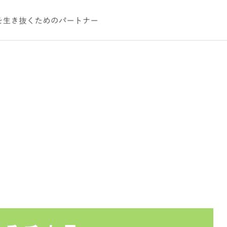
コンサルティ
不動産
Real Estate
ジャー
安樂 公男
nsulting
江
不動産はこちら
様