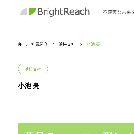
社員紹介
浜松支社
小池 亮
浜松支社
SERVICE
小池 亮
保険
ング
わたしたちの事業について
取締役副社長
マネー
Insurance Co
北田 豊
宗村 君
個人のお客