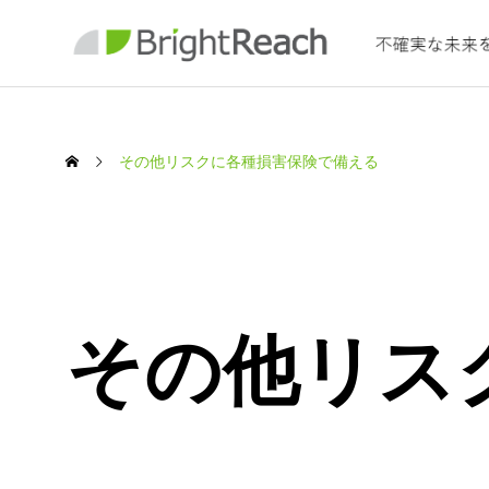
その他リスクに各種損害保険で備える
SERVICE
保険
その他リス
ング
わたしたちの事業について
取締役副社長
マネー
Insurance Co
北田 豊
宗村 君
個人のお客