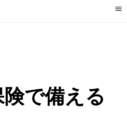
転職相談
保険で備える
Career Advice
望月 涼平
転職相談はこちら