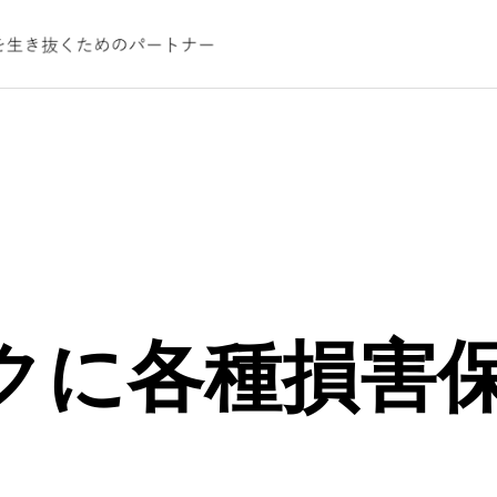
コンサルティ
不動産
クに各種損害
Real Estate
ジャー
安樂 公男
nsulting
江
不動産はこちら
様