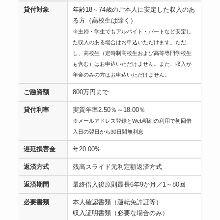
貸付対象
年齢18～74歳のご本人に安定した収入のあ
る方（高校生は除く）
※主婦・学生でもアルバイト・パートなど安定し
た収入のある場合はお申込いただけます。ただ
し、高校生（定時制高校生および高等専門学校生
も含む）はお申込いただけません。また、収入が
年金のみの方はお申込いただけません。
ご融資額
800万円まで
貸付利率
実質年率2.50％～18.00％
※メールアドレス登録とWeb明細の利用で初回借
入日の翌日から30日間無利息
遅延損害金
年20.00%
返済方式
残高スライド元利定額返済方式
返済期間
最終借入後原則最長6年9か月／1～80回
必要書類
本人確認書類（運転免許証等）
収入証明書類（必要な場合のみ）