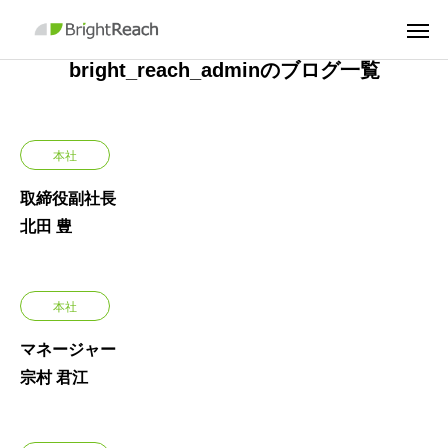
bright_reach_adminのブログ一覧
本社
取締役副社長
北田 豊
本社
マネージャー
宗村 君江