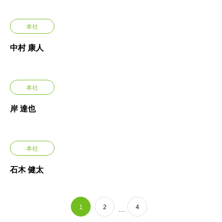
本社
中村 康人
本社
岸 達也
本社
石木 健太
1
2
4
…